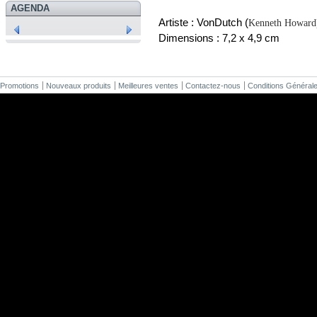
AGENDA
Artiste : VonDutch (
Kenneth Howard
Dimensions :
7,2 x 4,9 cm
Promotions
Nouveaux produits
Meilleures ventes
Contactez-nous
Conditions Général