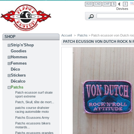
€
AUD
CAD
CHF
$
£
Devises
Accueil
>
Patchs
> Patch ecusson von Dutch rock 
SHOP
PATCH ECUSSON VON DUTCH ROCK N R
Strip'n'Shop
Goodies
Hommes
Femmes
Déco
Stickers
Décalco
Patchs
Patch ecusson surf skate
sport extreme
Patch, Skull, tête de mort...
patchs course drahster
racing automobile moto
Patchs Ecussons Army
Patchs ecussons bikers
motards...
Patchs ecussons grandes