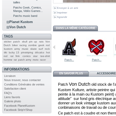
tailles
Patchs Geek, Comics,
Envoyer à un ami
Manga, Vidéo Games...
Imprimer
Patchs music band
Agrandir
Planet Kustom
Von Dutch
DANS LA MÊME CATÉGORIE
TAGS
sticker
patch
skull
pin up
rats
Von
Dutch
biker
racing
zombie
geek
rod
kustom
army
music
skate
surf
rock
tiki
lucky 13
pinstriping
décalco
hot
rod
rat fink
comics
star
tee-shirt
homme
rat
patch army
moto
racer
Patch...
Patch...
INFORMATIONS
EN SAVOIR PLUS
ACCESSOIRE
Livraison
Nous trouver, nous contacter
Von Dutch
Patch
old stock de l'
Conditions Générales de ventes
Satisfaction client
Kustom Kulture, artiste peintre qui
FAQ's
peinte à la main ou Kustom peint) 
Liens favoris
attitude" sur fond gris électrique 
Galerie photo
donner un look vintage kustom au
Facebook PlanetKustom
conbinaisons de travail ou de cour
Facebook Strip'n'Shop
Ce patch est à coudre
et non ther