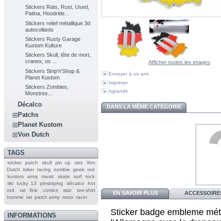
Stickers Rats, Rust, Used,
Patina, Hoodride...
Stickers relief métallique 3d
autocollants
Stickers Rusty Garage
Kustom Kulture
Stickers Skull, tête de mort,
cranes, os ...
Afficher toutes les images
Stickers Strip'n'Shop &
Envoyer à un ami
Planet Kustom
Imprimer
Stickers Zombies,
Agrandir
Monstres...
Décalco
DANS LA MÊME CATÉGORIE
Patchs
Planet Kustom
Von Dutch
TAGS
sticker
patch
skull
pin up
rats
Von
Dutch
biker
racing
zombie
geek
rod
kustom
army
music
skate
surf
rock
tiki
lucky 13
pinstriping
décalco
hot
rod
rat fink
comics
star
tee-shirt
EN SAVOIR PLUS
ACCESSOIRE
homme
rat
patch army
moto
racer
Sticker badge embleme métal
INFORMATIONS