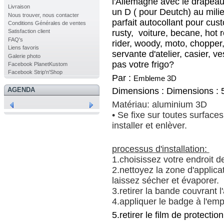
l'Allemagne avec le drapeau
Livraison
un D ( pour Deutch) au mili
Nous trouver, nous contacter
parfait autocollant pour cust
Conditions Générales de ventes
rusty, voiture, becane, hot r
Satisfaction client
FAQ's
rider, woody, moto, chopper,
Liens favoris
servante d'atelier, casier, ve
Galerie photo
pas votre frigo?
Facebook PlanetKustom
Facebook Strip'n'Shop
Par :
Embleme 3D
Dimensions :
Dimensions : 5
AGENDA
Matériau: aluminium 3D
• Se fixe sur toutes surfaces
installer et enlèver.
processus d'installation:
1.choisissez votre endroit 
2.nettoyez la zone d'applicat
laissez sécher et évaporer.
3.retirer la bande couvrant 
4.appliquer le badge à l'e
5.retirer le film de protection