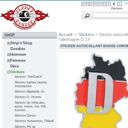
€
AUD
CAD
CHF
$
£
Devises
Accueil
>
Stickers
> Sticker autocol
SHOP
l'allemagne D 19
Strip'n'Shop
STICKER AUTOCOLLANT BADGE CHROME
Goodies
Hommes
Femmes
Déco
Stickers
Stickers "VonDutch"
Stickers barbes beards
moustaches
Stickers Bigdaddy-Jo
Stickers D. Vicente
Stickers de Véhicules,
autos, motos, rod, VW,
Kustom...
Stickers Divers
Stickers Humantree, Tidwell
Stickers Pin up